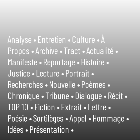
Analyse •
Entretien •
Culture •
À
Propos •
Archive •
Tract •
Actualité •
Manifeste •
Reportage •
Histoire •
Justice •
Lecture •
Portrait •
Recherches •
Nouvelle •
Poèmes •
Chronique •
Tribune •
Dialogue •
Récit •
TOP 10 •
Fiction •
Extrait •
Lettre •
Poésie •
Sortilèges •
Appel •
Hommage •
Idées •
Présentation •