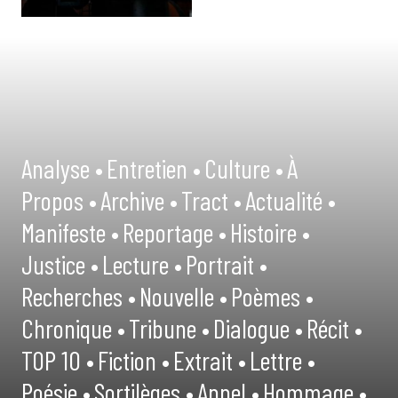
Analyse •
Entretien •
Culture •
À
Propos •
Archive •
Tract •
Actualité •
Manifeste •
Reportage •
Histoire •
Justice •
Lecture •
Portrait •
Recherches •
Nouvelle •
Poèmes •
Chronique •
Tribune •
Dialogue •
Récit •
TOP 10 •
Fiction •
Extrait •
Lettre •
Poésie •
Sortilèges •
Appel •
Hommage •