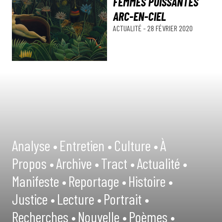
FEMMES PUISSANTES
ARC-EN-CIEL
ACTUALITÉ
-
28 FÉVRIER 2020
Analyse •
Entretien •
Culture •
À
Propos •
Archive •
Tract •
Actualité •
Manifeste •
Reportage •
Histoire •
Justice •
Lecture •
Portrait •
Recherches •
Nouvelle •
Poèmes •