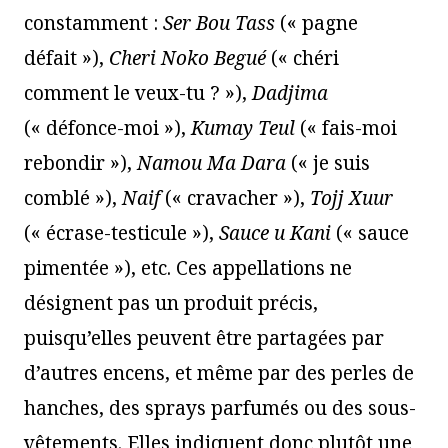
constamment :
Ser Bou Tass
(« pagne
défait »),
Cheri Noko Begué
(« chéri
comment le veux-tu ? »),
Dadjima
(« défonce-moi »),
Kumay Teul
(« fais-moi
rebondir »),
Namou Ma Dara
(« je suis
comblé »),
Naif
(« cravacher »),
Tojj Xuur
(« écrase-testicule »),
Sauce u Kani
(« sauce
pimentée »), etc. Ces appellations ne
désignent pas un produit précis,
puisqu’elles peuvent être partagées par
d’autres encens, et même par des perles de
hanches, des sprays parfumés ou des sous-
vêtements. Elles indiquent donc plutôt une