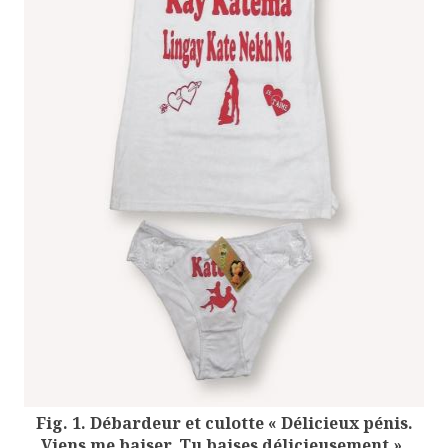
Fig. 1. Débardeur et culotte « Délicieux pénis.
Viens me baiser. Tu baises délicieusement »,