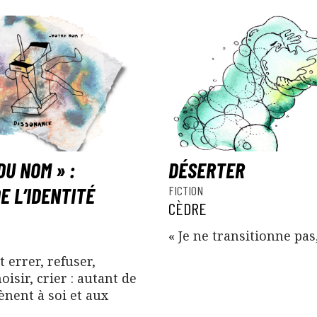
DU NOM » :
DÉSERTER
E L’IDENTITÉ
FICTION
CÈDRE
« Je ne transitionne pas,
 errer, refuser,
isir, crier : autant de
nent à soi et aux