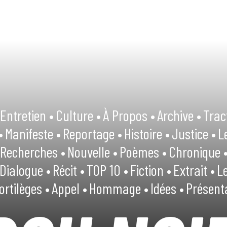
Entretien •
Culture •
À Propos •
Archive •
Trac
•
Manifeste •
Reportage •
Histoire •
Justice •
L
Recherches •
Nouvelle •
Poèmes •
Chronique 
Dialogue •
Récit •
TOP 10 •
Fiction •
Extrait •
Le
ortilèges •
Appel •
Hommage •
Idées •
Présent