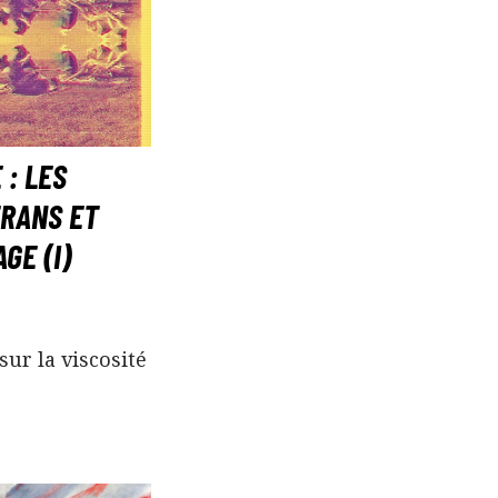
 : LES
TRANS ET
GE (I)
sur la viscosité