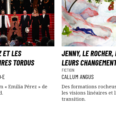
Z ET LES
JENNY, LE ROCHER, 
IRES TORDUS
LEURS CHANGEMEN
FICTION
·E
CALLUM ANGUS
m « Emilia Pérez » de
Des formations rocheus
d.
les visions linéaires et 
transition.