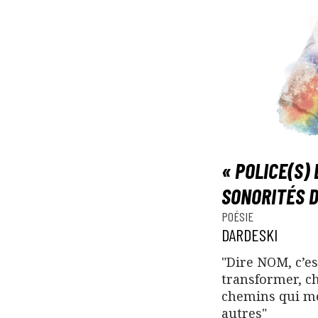
« POLICE(S) 
SONORITÉS D
POÉSIE
DARDESKI
"Dire NOM, c’est
transformer, cho
chemins qui mè
autres"