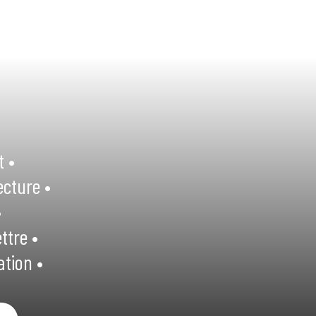
t •
ecture •
•
ttre •
ation •