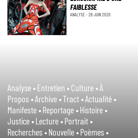
FAIBLESSE
ANALYSE
-
28 JUIN 2020
Analyse •
Entretien •
Culture •
À
Propos •
Archive •
Tract •
Actualité •
Manifeste •
Reportage •
Histoire •
Justice •
Lecture •
Portrait •
Recherches •
Nouvelle •
Poèmes •