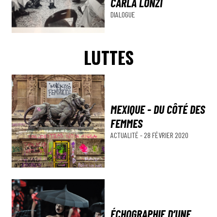
CARLA LONZI
DIALOGUE
LUTTES
MEXIQUE - DU CÔTÉ DES
FEMMES
ACTUALITÉ
-
28 FÉVRIER 2020
ÉCHOGRAPHIE D’UNE