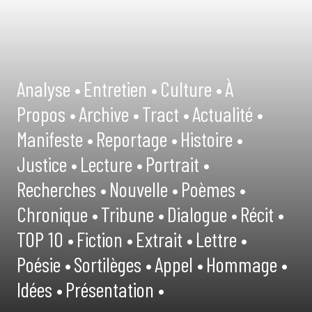
Analyse •
Entretien •
Culture •
À
Propos •
Archive •
Tract •
Actualité •
Manifeste •
Reportage •
Histoire •
Justice •
Lecture •
Portrait •
Recherches •
Nouvelle •
Poèmes •
Chronique •
Tribune •
Dialogue •
Récit •
TOP 10 •
Fiction •
Extrait •
Lettre •
Poésie •
Sortilèges •
Appel •
Hommage •
Idées •
Présentation •