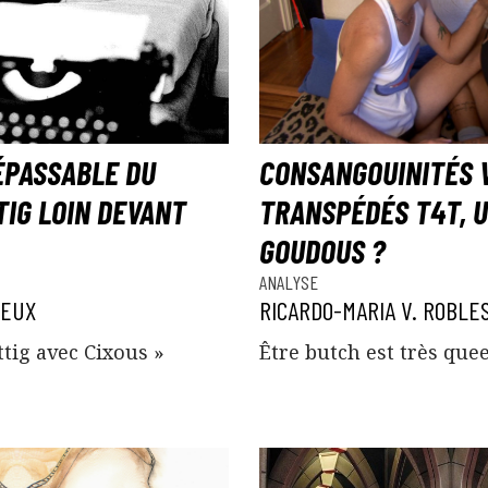
ÉPASSABLE DU
CONSANGOUINITÉS VO
TIG LOIN DEVANT
TRANSPÉDÉS T4T, U
GOUDOUS ?
ANALYSE
REUX
RICARDO-MARIA V. ROBLE
tig avec Cixous »
Être butch est très quee