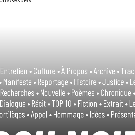
omosexuels.
Entretien •
Culture •
À Propos •
Archive •
Trac
•
Manifeste •
Reportage •
Histoire •
Justice •
L
Recherches •
Nouvelle •
Poèmes •
Chronique 
Dialogue •
Récit •
TOP 10 •
Fiction •
Extrait •
Le
ortilèges •
Appel •
Hommage •
Idées •
Présent