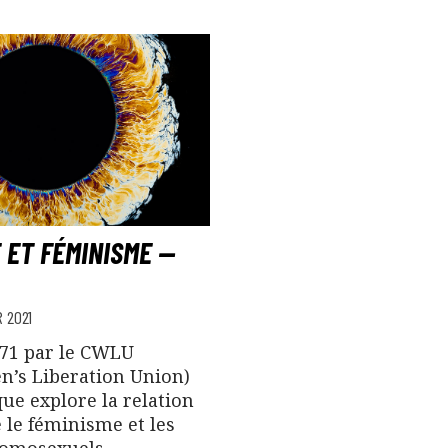
 ET FÉMINISME —
 2021
971 par le CWLU
’s Liberation Union)
que explore la relation
 le féminisme et les