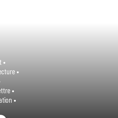
t •
ecture •
•
ttre •
ation •