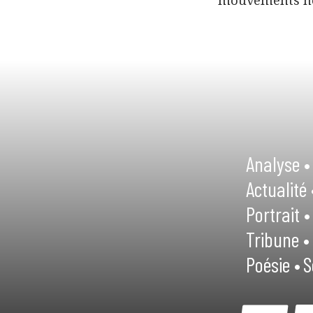
mouvements h
Analyse •
Actualité 
Portrait •
Tribune •
Poésie •
S