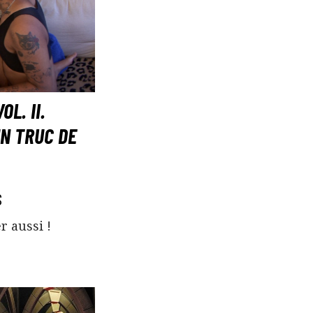
L. II.
N TRUC DE
S
r aussi !