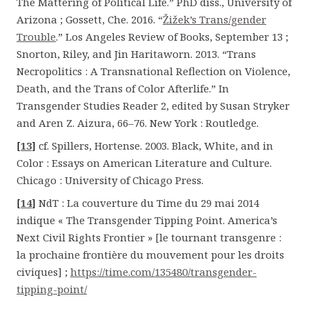
The Mattering of Political Life.” PhD diss., University of
Arizona ; Gossett, Che. 2016. “
Žižek’s Trans/gender
Trouble
.”
Los Angeles Review of Books
, September 13 ;
Snorton, Riley, and Jin Haritaworn. 2013. “Trans
Necropolitics : A Transnational Reflection on Violence,
Death, and the Trans of Color Afterlife.” In
Transgender Studies Reader 2
, edited by Susan Stryker
and Aren Z. Aizura, 66–76. New York : Routledge.
[
13
]
cf
. Spillers, Hortense. 2003.
Black, White, and in
Color : Essays on American Literature and Culture
.
Chicago : University of Chicago Press.
[
14
]
NdT : La couverture du
Time
du 29 mai 2014
indique « The Transgender Tipping Point. America’s
Next Civil Rights Frontier » [le tournant transgenre :
la prochaine frontière du mouvement pour les droits
civiques] ;
https://time.com/135480/transgender-
tipping-point/