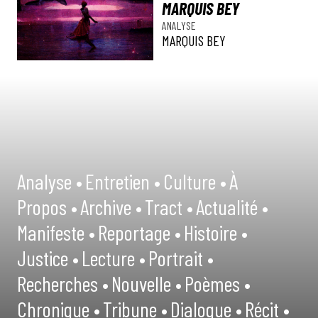
MARQUIS BEY
ANALYSE
MARQUIS BEY
Analyse •
Entretien •
Culture •
À
Propos •
Archive •
Tract •
Actualité •
Manifeste •
Reportage •
Histoire •
Justice •
Lecture •
Portrait •
Recherches •
Nouvelle •
Poèmes •
Chronique •
Tribune •
Dialogue •
Récit •