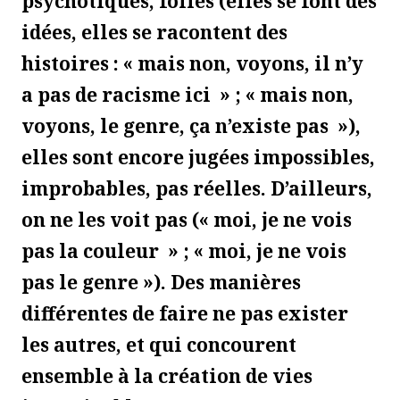
psychotiques, folles
(
elles se font des
idées, elles se racontent des
histoires : «
mais non, voyons,
il n’y
a pas d
e racisme
ici
»
;
«
mais non,
voyons,
le genre, ça n’existe pas
»
),
elles sont
encore
jugées impossibles,
improbables, pas réelles. D’ailleurs,
on
ne les voit pas
(
«
moi, je ne vois
pas la couleur
»
;
«
moi, je ne v
ois
pas le genre »
). Des manières
différentes de faire ne pas exister
les autres, et qui concourent
ensemble à la création de vies