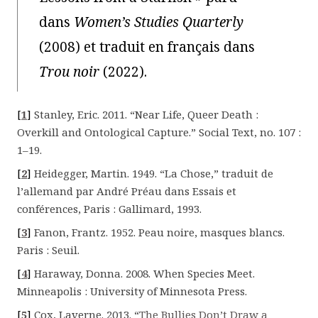
dans
Women’s Studies Quarterly
(2008) et traduit en français dans
Trou noir
(2022).
[
1
]
Stanley, Eric. 2011. “Near Life, Queer Death :
Overkill and Ontological Capture.”
Social Text
, no. 107 :
1–19.
[
2
]
Heidegger, Martin. 1949. “La Chose,” traduit de
l’allemand par André Préau dans
E
ssais et
c
onférences
, Paris : Gallimard, 1993.
[
3
]
Fanon, Frantz. 1952.
Peau noire, masques blancs
.
Paris : Seuil.
[
4
]
Haraway, Donna. 2008.
When Species Meet
.
Minneapolis : University of Minnesota Press.
[
5
]
Cox, Laverne. 2013. “
The Bullies Don’t Draw a