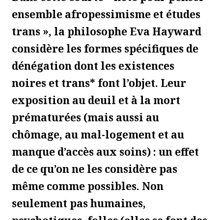
ensemble afropessimisme et étude
s
trans », la philosophe Eva Hayward
considère
l
es
forme
s
spécifique
s
de
dé
n
égation
dont les existences
noires et trans* font l’objet. Leur
exposition au deuil
et
à la mort
prématurées
(mais aussi a
u
chômage, au
mal-
logement
et
a
u
manque d’accès aux soins)
: un effet
de ce qu’on ne les considère pas
même comme possibles. Non
seulement pas humaines,