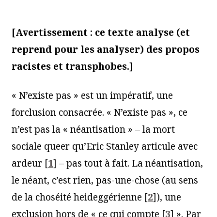
[
Avertissement : ce texte analyse (et
reprend pour les analyser) des propos
racistes et
transphobes.]
« N’existe pas » est un impératif, une
forclusion consacrée. « N’existe pas », ce
n’est pas la « néantisation » – la mort
sociale queer qu’Eric Stanley articule avec
ardeur
[
1
]
– pas tout à fait. La néantisation,
le néant, c’est rien, pas-une-chose (au sens
de la choséité heideggérienne
[
2
]
), une
exclusion hors de « ce qui compte
[
3
]
». Par