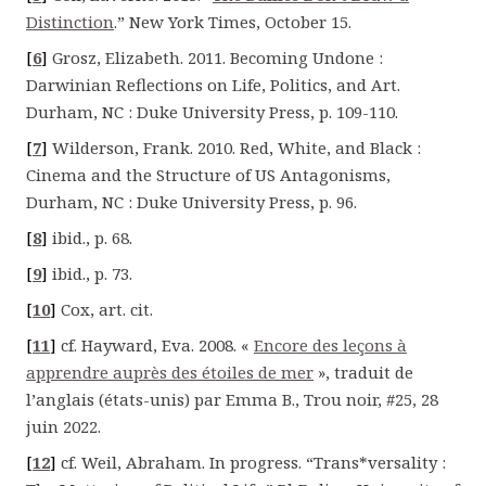
Distinction
.”
New York Times
, October 15.
[
6
]
Grosz, Elizabeth. 2011.
Becoming Undone :
Darwinian Reflections on Life, Politics, and Art
.
Durham, NC : Duke University Press, p. 109-110.
[
7
]
Wilderson, Frank. 2010.
Red, White, and Black :
Cinema and the Structure of US Antagonisms
,
Durham, NC : Duke University Press, p. 96.
[
8
]
ibid.
, p. 68.
[
9
]
ibid.
, p. 73.
[
10
]
Cox, art. cit.
[
11
]
cf
. Hayward, Eva. 2008. «
Encore des leçons à
apprendre auprès des étoiles de mer
», traduit de
l’anglais (états-unis) par Emma B.,
Trou noir,
#25, 28
juin 2022.
[
12
]
cf
. Weil, Abraham. In progress. “Trans*versality :