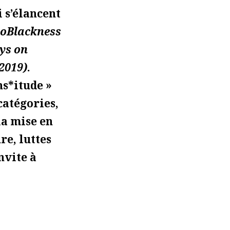
i s’élancent
oBlackness
ys on
2019)
.
ns*itude »
 catégories,
la mise en
re, luttes
nvite à