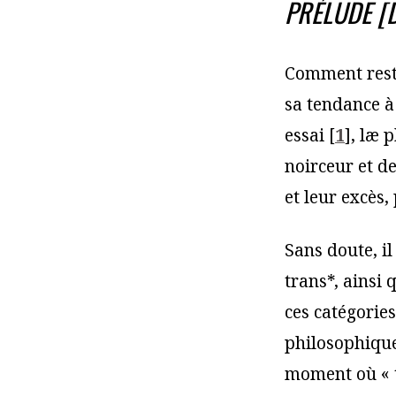
PRÉLUDE [
Comment reste
sa tendance à
essai
[
1
]
, læ 
noirceur et de
et leur excès,
Sans doute, il
trans*, ainsi 
ces catégories
philosophique,
moment où « t