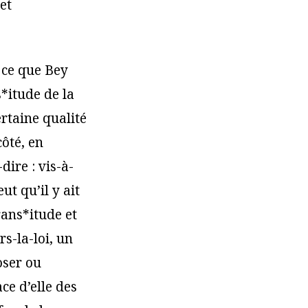
et
 ce que Bey
s*itude de la
ertaine qualité
côté, en
dire : vis-à-
ut qu’il y ait
rans*itude et
s-la-loi, un
oser ou
ce d’elle des