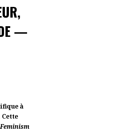
EUR,
UDE —
ifique à
 Cette
 Feminism