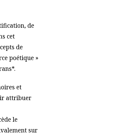
ification, de
ns cet
cepts de
orce poétique »
rans*.
noires et
ir attribuer
cède le
tivalement sur