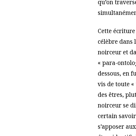
qu’on traverse
simultanément
Cette écritur
célèbre dans l
noirceur et da
« para-ontolog
dessous, en fu
vis de toute « 
des êtres, pl
noirceur se d
certain savoi
s’apposer aux