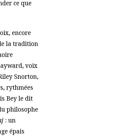
nder ce que
oix, encore
e la tradition
noire
Hayward, voix
 Riley Snorton,
es, rythmées
 Bey le dit
 du philosophe
aj
: un
age épais