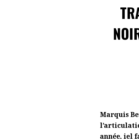
TR
NOI
Marquis Bey
l’articulat
année, iel 