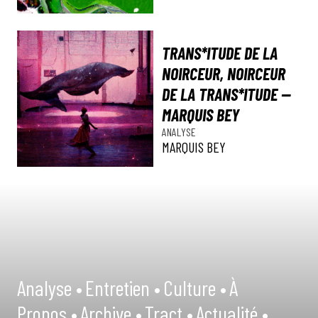
TRANS*ITUDE DE LA
NOIRCEUR, NOIRCEUR
DE LA TRANS*ITUDE —
MARQUIS BEY
ANALYSE
MARQUIS BEY
Analyse •
Entretien •
Culture •
À
Propos •
Archive •
Tract •
Actualité •