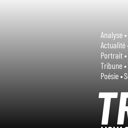
Analyse •
Actualité 
Portrait •
Tribune •
Poésie •
S
T