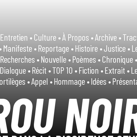
Entretien •
Culture •
À Propos •
Archive •
Trac
•
Manifeste •
Reportage •
Histoire •
Justice •
L
Recherches •
Nouvelle •
Poèmes •
Chronique 
Dialogue •
Récit •
TOP 10 •
Fiction •
Extrait •
Le
ortilèges •
Appel •
Hommage •
Idées •
Présent
ROU NOI