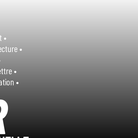
t •
ecture •
•
ttre •
ation •
R