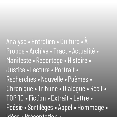
Analyse •
Entretien •
Culture •
À
Propos •
Archive •
Tract •
Actualité •
Manifeste •
Reportage •
Histoire •
Justice •
Lecture •
Portrait •
Recherches •
Nouvelle •
Poèmes •
Chronique •
Tribune •
Dialogue •
Récit •
TOP 10 •
Fiction •
Extrait •
Lettre •
Poésie •
Sortilèges •
Appel •
Hommage •
Idées •
Présentation •