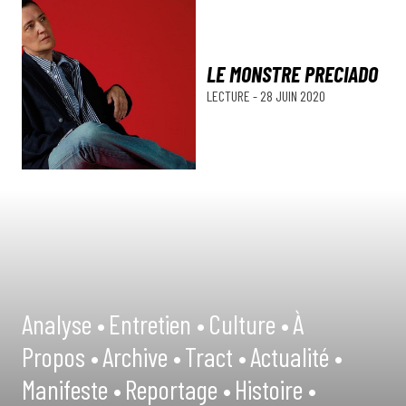
LE MONSTRE PRECIADO
LECTURE
-
28 JUIN 2020
Analyse •
Entretien •
Culture •
À
Propos •
Archive •
Tract •
Actualité •
Manifeste •
Reportage •
Histoire •