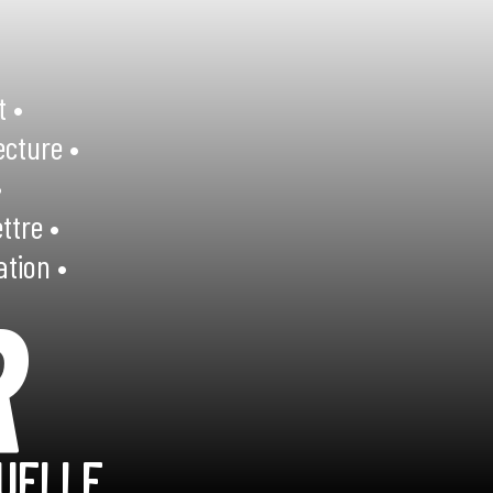
t •
ecture •
•
ttre •
ation •
R
UELLE