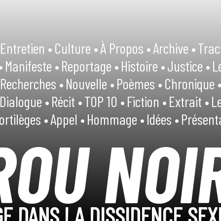
Entretien •
Culture •
À Propos •
Archive •
Trac
•
Manifeste •
Reportage •
Histoire •
Justice •
L
Recherches •
Nouvelle •
Poèmes •
Chronique 
Dialogue •
Récit •
TOP 10 •
Fiction •
Extrait •
Le
ortilèges •
Appel •
Hommage •
Idées •
Présent
ROU NOI
E DANS LA DISSIDENCE SEX