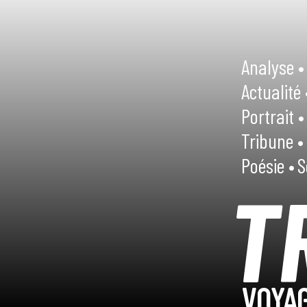
Analyse •
Actualité 
Portrait •
Tribune •
Poésie •
S
T
VOYAG