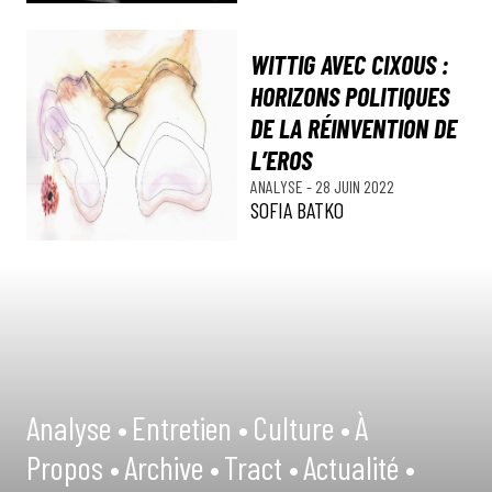
WITTIG AVEC CIXOUS :
HORIZONS POLITIQUES
DE LA RÉINVENTION DE
L’EROS
ANALYSE
-
28 JUIN 2022
SOFIA BATKO
Analyse •
Entretien •
Culture •
À
Propos •
Archive •
Tract •
Actualité •