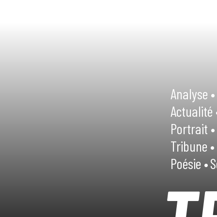
Analyse •
Actualité 
Portrait •
Tribune •
Poésie •
S
T