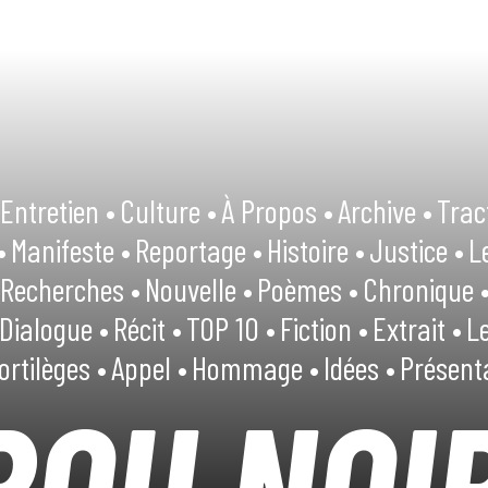
Entretien •
Culture •
À Propos •
Archive •
Trac
•
Manifeste •
Reportage •
Histoire •
Justice •
L
Recherches •
Nouvelle •
Poèmes •
Chronique 
Dialogue •
Récit •
TOP 10 •
Fiction •
Extrait •
Le
ortilèges •
Appel •
Hommage •
Idées •
Présent
ROU NOI