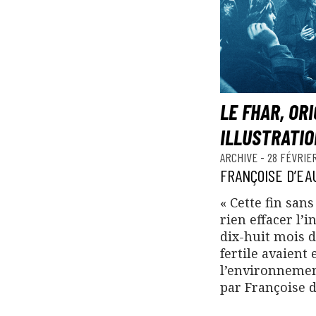
LE FHAR, OR
ILLUSTRATI
ARCHIVE
-
28 FÉVRIER
FRANÇOISE D’E
« Cette fin san
rien effacer l’
dix-huit mois d
fertile avaient
l’environnement
par Françoise 