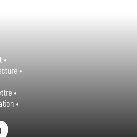
t •
ecture •
•
ttre •
ation •
R