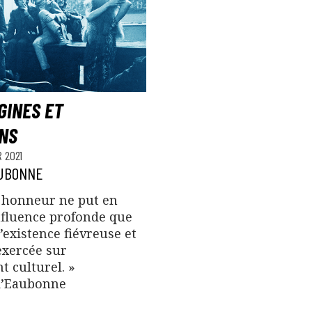
IGINES ET
ONS
 2021
AUBONNE
s honneur ne put en
influence profonde que
’existence fiévreuse et
 exercée sur
 culturel. »
d’Eaubonne