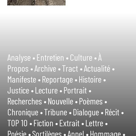
Analyse •
Entretien •
Culture •
À
Propos •
Archive •
Tract •
Actualité •
Manifeste •
Reportage •
Histoire •
Justice •
Lecture •
Portrait •
Recherches •
Nouvelle •
Poèmes •
Chronique •
Tribune •
Dialogue •
Récit •
TOP 10 •
Fiction •
Extrait •
Lettre •
Poésie •
Sortilèges •
Appel •
Hommage •