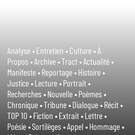
Analyse •
Entretien •
Culture •
À
Propos •
Archive •
Tract •
Actualité •
Manifeste •
Reportage •
Histoire •
Justice •
Lecture •
Portrait •
Recherches •
Nouvelle •
Poèmes •
Chronique •
Tribune •
Dialogue •
Récit •
TOP 10 •
Fiction •
Extrait •
Lettre •
Poésie •
Sortilèges •
Appel •
Hommage •