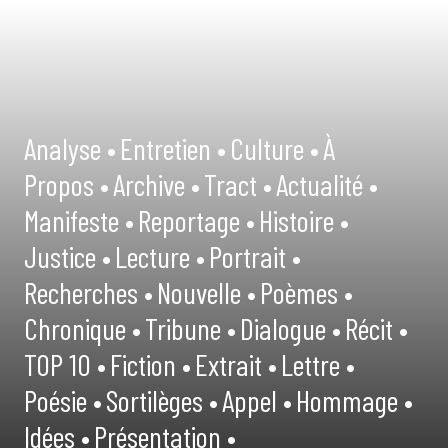
Analyse •
Entretien •
Culture •
À
Propos •
Archive •
Tract •
Actualité •
Manifeste •
Reportage •
Histoire •
Justice •
Lecture •
Portrait •
Recherches •
Nouvelle •
Poèmes •
Chronique •
Tribune •
Dialogue •
Récit •
TOP 10 •
Fiction •
Extrait •
Lettre •
Poésie •
Sortilèges •
Appel •
Hommage •
Idées •
Présentation •