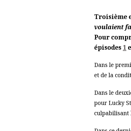
Troisième e
voulaient f
Pour compre
épisodes
1
e
Dans le premi
et de la cond
Dans le deuxi
pour Lucky Str
culpabilisant
Dans ce derni