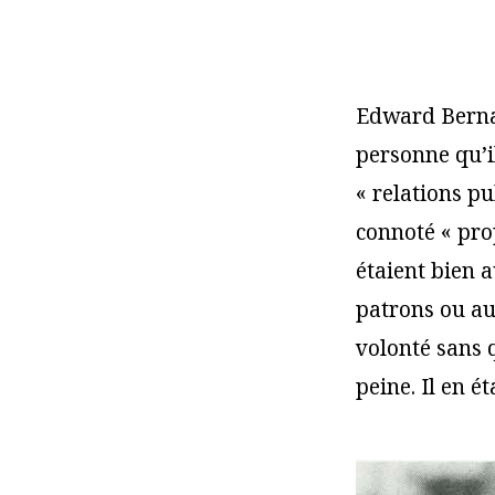
Edward Bernay
personne qu’il
« relations pu
connoté « prop
étaient bien 
patrons ou aux
volonté sans q
peine. Il en ét