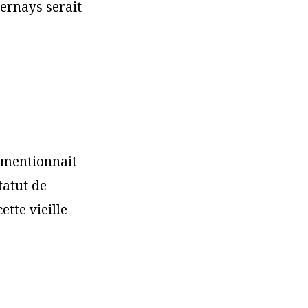
ernays serait
l mentionnait
tatut de
ette vieille