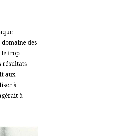
haque
le domaine des
 le trop
 résultats
it aux
liser à
agérait à