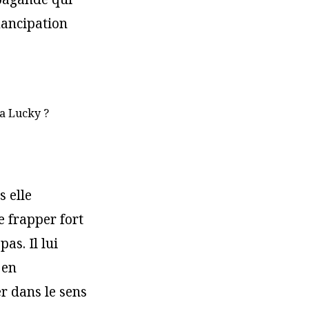
mancipation
 a Lucky ?
s elle
de frapper fort
as. Il lui
 en
r dans le sens