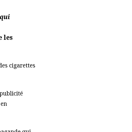
qui
 les
des cigarettes
publicité
 en
opagande qui