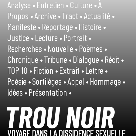
Analyse •
Entretien •
Culture •
À
Propos •
Archive •
Tract •
Actualité •
Manifeste •
Reportage •
Histoire •
Justice •
Lecture •
Portrait •
Recherches •
Nouvelle •
Poèmes •
Chronique •
Tribune •
Dialogue •
Récit •
TOP 10 •
Fiction •
Extrait •
Lettre •
Poésie •
Sortilèges •
Appel •
Hommage •
Idées •
Présentation •
TROU NOIR
VOYAGE DANS LA DISSIDENCE SEXUELLE