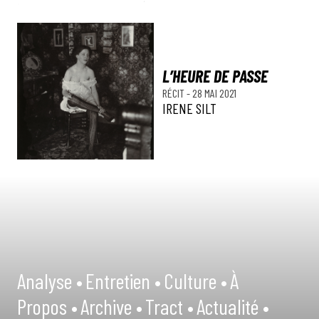
L’HEURE DE PASSE
RÉCIT
-
28 MAI 2021
IRENE SILT
Analyse •
Entretien •
Culture •
À
Propos •
Archive •
Tract •
Actualité •