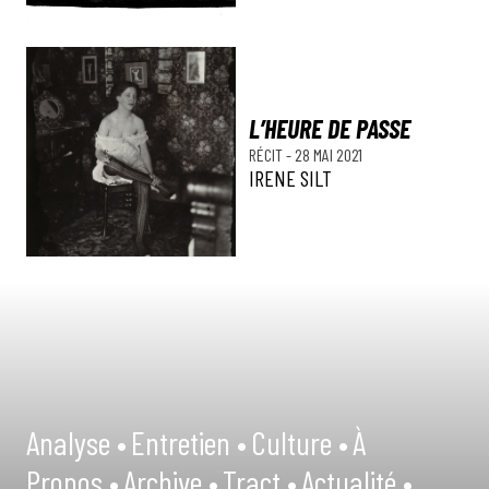
L’HEURE DE PASSE
RÉCIT
-
28 MAI 2021
IRENE SILT
Analyse •
Entretien •
Culture •
À
Propos •
Archive •
Tract •
Actualité •