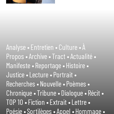
Analyse •
Entretien •
Culture •
À
Propos •
Archive •
Tract •
Actualité •
Manifeste •
Reportage •
Histoire •
Justice •
Lecture •
Portrait •
Recherches •
Nouvelle •
Poèmes •
Chronique •
Tribune •
Dialogue •
Récit •
TOP 10 •
Fiction •
Extrait •
Lettre •
Poésie •
Sortilèges •
Appel •
Hommage •