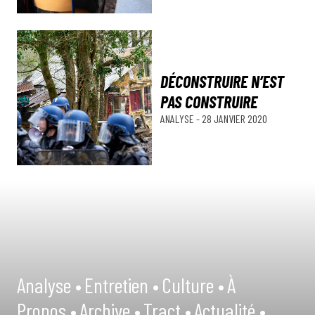
DÉCONSTRUIRE N’EST
PAS CONSTRUIRE
ANALYSE
-
28 JANVIER 2020
Analyse •
Entretien •
Culture •
À
Propos •
Archive •
Tract •
Actualité •