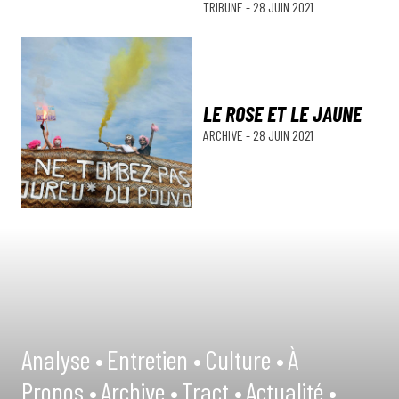
TRIBUNE
-
28 JUIN 2021
LE ROSE ET LE JAUNE
ARCHIVE
-
28 JUIN 2021
Analyse •
Entretien •
Culture •
À
Propos •
Archive •
Tract •
Actualité •