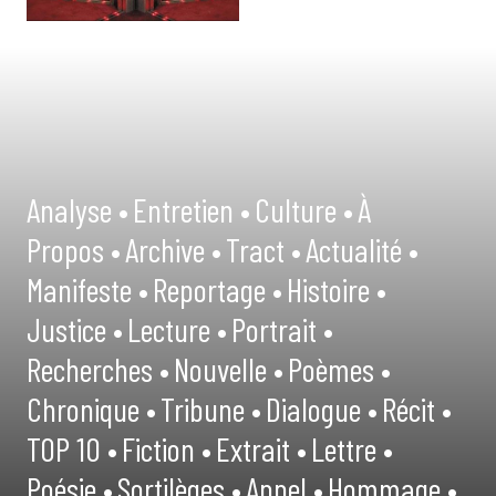
Analyse •
Entretien •
Culture •
À
Propos •
Archive •
Tract •
Actualité •
Manifeste •
Reportage •
Histoire •
Justice •
Lecture •
Portrait •
Recherches •
Nouvelle •
Poèmes •
Chronique •
Tribune •
Dialogue •
Récit •
TOP 10 •
Fiction •
Extrait •
Lettre •
Poésie •
Sortilèges •
Appel •
Hommage •