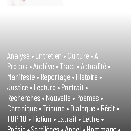
Analyse •
Entretien •
Culture •
À
Propos •
Archive •
Tract •
Actualité •
Manifeste •
Reportage •
Histoire •
Justice •
Lecture •
Portrait •
Recherches •
Nouvelle •
Poèmes •
Chronique •
Tribune •
Dialogue •
Récit •
TOP 10 •
Fiction •
Extrait •
Lettre •
Poésie •
Sortilèges •
Appel •
Hommage •