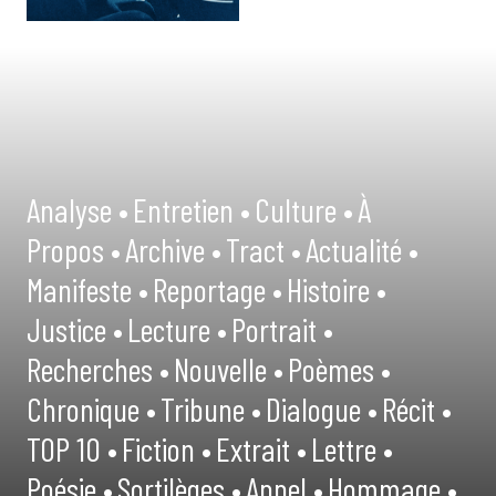
Analyse •
Entretien •
Culture •
À
Propos •
Archive •
Tract •
Actualité •
Manifeste •
Reportage •
Histoire •
Justice •
Lecture •
Portrait •
Recherches •
Nouvelle •
Poèmes •
Chronique •
Tribune •
Dialogue •
Récit •
TOP 10 •
Fiction •
Extrait •
Lettre •
Poésie •
Sortilèges •
Appel •
Hommage •