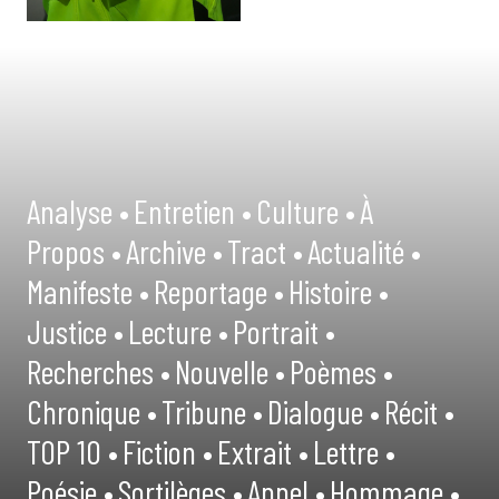
Analyse •
Entretien •
Culture •
À
Propos •
Archive •
Tract •
Actualité •
Manifeste •
Reportage •
Histoire •
Justice •
Lecture •
Portrait •
Recherches •
Nouvelle •
Poèmes •
Chronique •
Tribune •
Dialogue •
Récit •
TOP 10 •
Fiction •
Extrait •
Lettre •
Poésie •
Sortilèges •
Appel •
Hommage •