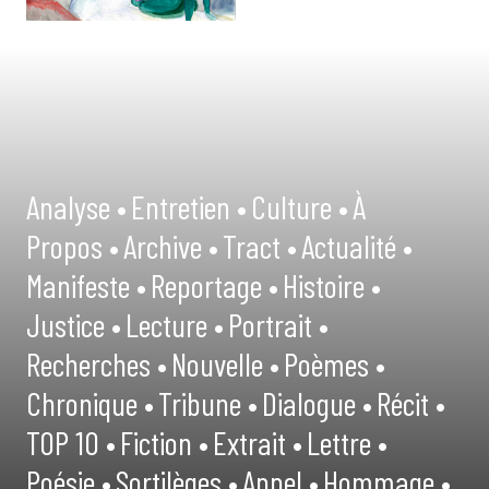
Analyse •
Entretien •
Culture •
À
Propos •
Archive •
Tract •
Actualité •
Manifeste •
Reportage •
Histoire •
Justice •
Lecture •
Portrait •
Recherches •
Nouvelle •
Poèmes •
Chronique •
Tribune •
Dialogue •
Récit •
TOP 10 •
Fiction •
Extrait •
Lettre •
Poésie •
Sortilèges •
Appel •
Hommage •