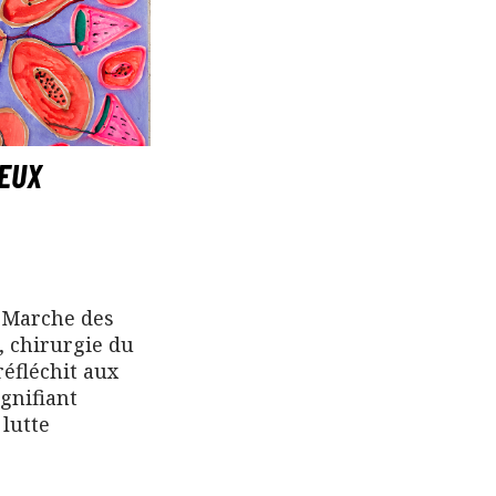
YEUX
 Marche des
 chirurgie du
réfléchit aux
ignifiant
 lutte