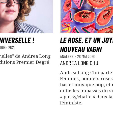
NIVERSELLE !
LE ROSE. ET UN JO
MBRE 2021
NOUVEAU VAGIN
melles" de Andrea Long
ANALYSE
-
28 MAI 2020
ditions Premier Degré
ANDREA LONG CHU
Andrea Long Chu parle
Femmes, bonnets roses,
bas et musique pop, et 
difficiles impasses du s
« pussy/chatte » dans la
féministe.