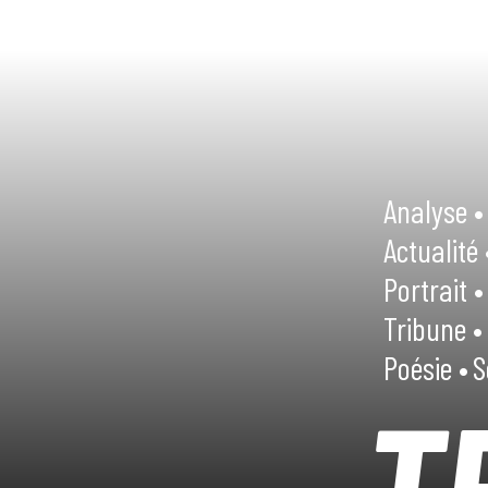
Analyse •
Actualité 
Portrait •
Tribune •
Poésie •
S
T