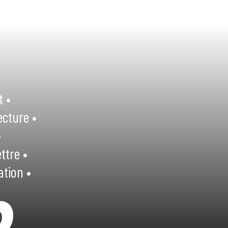
t •
ecture •
•
ttre •
ation •
R