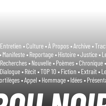
Entretien •
Culture •
À Propos •
Archive •
Trac
•
Manifeste •
Reportage •
Histoire •
Justice •
L
Recherches •
Nouvelle •
Poèmes •
Chronique 
Dialogue •
Récit •
TOP 10 •
Fiction •
Extrait •
Le
ortilèges •
Appel •
Hommage •
Idées •
Présent
ROU NOI