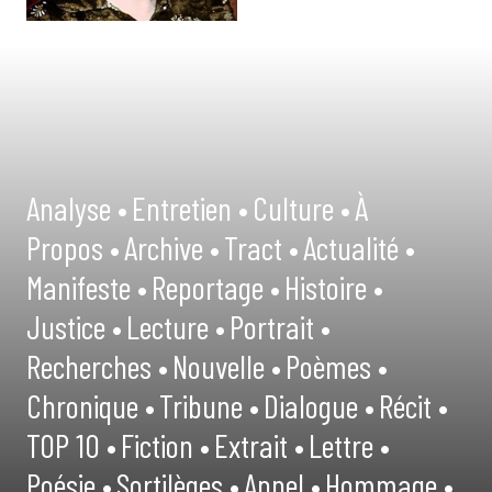
Analyse •
Entretien •
Culture •
À
Propos •
Archive •
Tract •
Actualité •
Manifeste •
Reportage •
Histoire •
Justice •
Lecture •
Portrait •
Recherches •
Nouvelle •
Poèmes •
Chronique •
Tribune •
Dialogue •
Récit •
TOP 10 •
Fiction •
Extrait •
Lettre •
Poésie •
Sortilèges •
Appel •
Hommage •