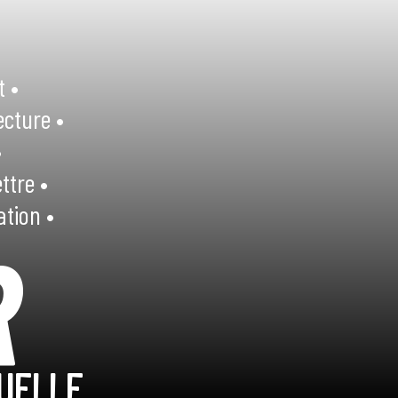
t •
ecture •
•
ttre •
ation •
R
UELLE