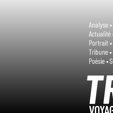
Analyse •
Actualité 
Portrait •
Tribune •
Poésie •
S
T
VOYAG