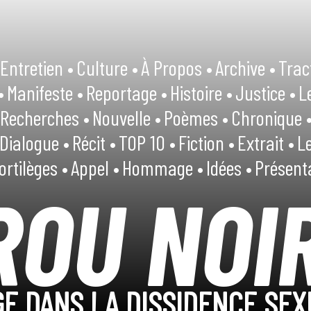
Entretien •
Culture •
À Propos •
Archive •
Trac
•
Manifeste •
Reportage •
Histoire •
Justice •
L
Recherches •
Nouvelle •
Poèmes •
Chronique 
Dialogue •
Récit •
TOP 10 •
Fiction •
Extrait •
Le
ortilèges •
Appel •
Hommage •
Idées •
Présent
ROU NOI
E DANS LA DISSIDENCE SEX