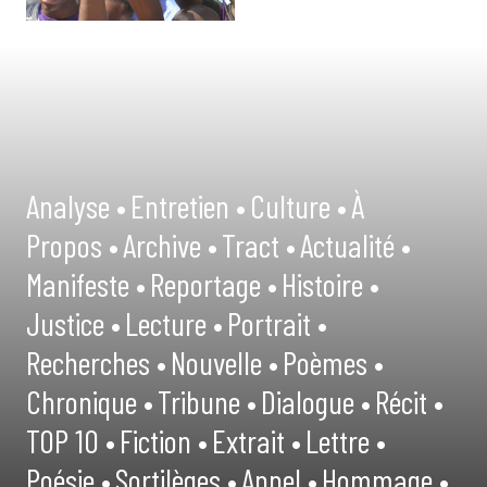
Analyse •
Entretien •
Culture •
À
Propos •
Archive •
Tract •
Actualité •
Manifeste •
Reportage •
Histoire •
Justice •
Lecture •
Portrait •
Recherches •
Nouvelle •
Poèmes •
Chronique •
Tribune •
Dialogue •
Récit •
TOP 10 •
Fiction •
Extrait •
Lettre •
Poésie •
Sortilèges •
Appel •
Hommage •