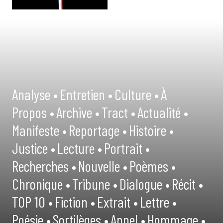
Analyse •
Entretien •
Culture •
À
Propos •
Archive •
Tract •
Actualité •
Manifeste •
Reportage •
Histoire •
Justice •
Lecture •
Portrait •
Recherches •
Nouvelle •
Poèmes •
Chronique •
Tribune •
Dialogue •
Récit •
TOP 10 •
Fiction •
Extrait •
Lettre •
Poésie •
Sortilèges •
Appel •
Hommage •