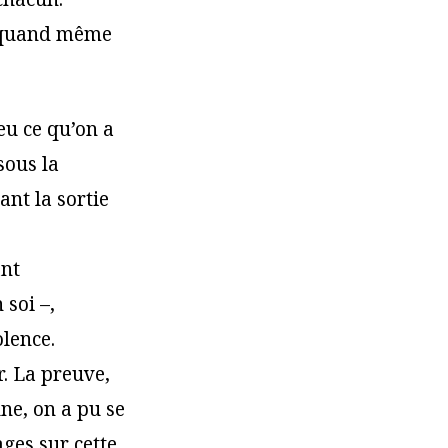
ra quand même
u ce qu’on a
sous la
ant la sortie
ant
 soi –,
olence.
r. La preuve,
une, on a pu se
ages sur cette