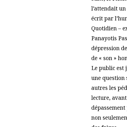
l’attendait u
écrit par l’hu
Quotidien – ex
Panayotis Pasc
dépression de
de « son » hom
Le public est 
une question s
autres les péd
lecture, avant
dépassement p
non seulement