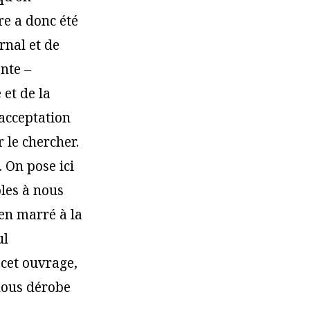
re a donc été
rnal et de
ante –
 et de la
’acceptation
 le chercher.
 On pose ici
bles à nous
ien marré à la
ul
 cet ouvrage,
 nous dérobe