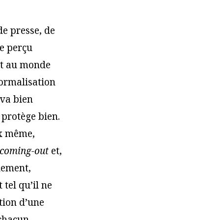
de presse, de
e perçu
rt au monde
normalisation
 va bien
 protège bien.
ux même,
c
o
ming-out
et,
uement,
 tel qu’il ne
tion d’une
 chacun.