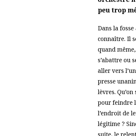
peu trop m
Dans la fosse 
connaître. Il 
quand même, s
s’abattre ou s
aller vers l’u
presse unanim
lèvres. Qu’on 
pour feindre l
l’endroit de 
légitime ? Sin
suite, le relen