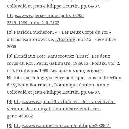
Collovald et Jean-Philippe Heurtin. pp. 84-87.
https://www.persee.fr/doc/polix_0295-
2319_1989_num_2_6_2102
[
2
]
Patrick Boucheron
, « « Les Deux Corps du roi »
d’Ernst Kantorowicz »,
L’Histoire
, no 315 - décembre
2006
[
3
]
Blondiaux Loïc. Kantorowicz (Ernst), Les deux
corps du Roi , Paris, Gallimard, 1989. In : Politix, vol. 2,
n°6, Printemps 1989. Les liaisons dangereuses.
Histoire, sociologie, science politique, sous la direction
de Sylvain Bourmeau, Dominique Cardon, Annie
Collovald et Jean-Philippe Heurtin. pp. 84-87.
[
4
]
https://www.gala.fr/l_actu/news_de_stars/olivier-
veran-et-le-tetongate-le-ministre-etait-tres-
gene_463082
[
5
]
https://www.numerama.com/politique/200967-