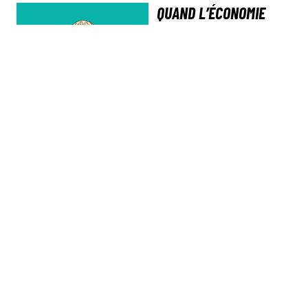
QUAND L’ÉCONOMIE
DEVIENT LE CRI
AGONISANT DES
EUGÉNISTES -
ENTRETIEN AVEC
JUDITH BUTLER
ACTUALITÉ
-
28 MAI 2020
POLITIQUE
GARE À LA PIEUVRE
STRAIGHT !
TRACT
SAM BOURCIER