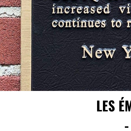
LES É
-