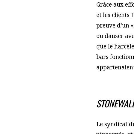
Grâce aux eff
et les clients
preuve d’un «
ou danser ave
que le harcèl
bars fonctionn
appartenaient
STONEWALL
Le syndicat du