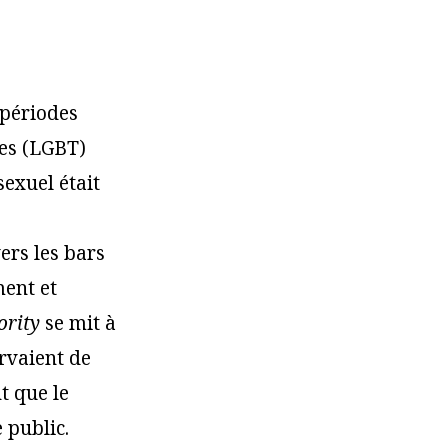
 périodes
res (LGBT)
exuel était
ers les bars
ment et
ority
se mit à
rvaient de
t que le
 public.