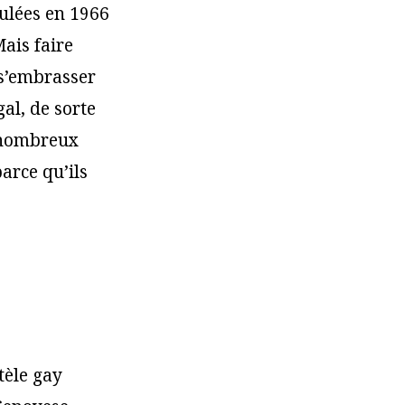
nulées en 1966
Mais faire
 s’embrasser
al, de sorte
e nombreux
arce qu’ils
tèle gay