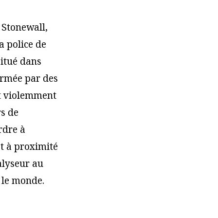
 Stonewall,
a police de
situé dans
ormée par des
it violemment
rs de
rdre à
et à proximité
alyseur au
 le monde.