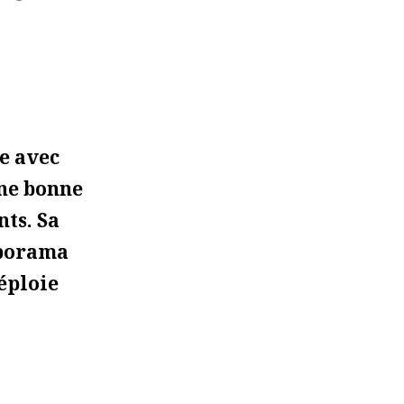
e avec
une bonne
nts. Sa
iaporama
éploie