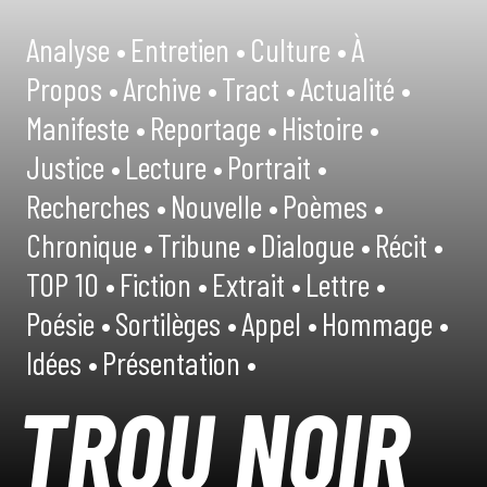
Analyse •
Entretien •
Culture •
À
Propos •
Archive •
Tract •
Actualité •
Manifeste •
Reportage •
Histoire •
Justice •
Lecture •
Portrait •
Recherches •
Nouvelle •
Poèmes •
Chronique •
Tribune •
Dialogue •
Récit •
TOP 10 •
Fiction •
Extrait •
Lettre •
Poésie •
Sortilèges •
Appel •
Hommage •
Idées •
Présentation •
TROU NOIR