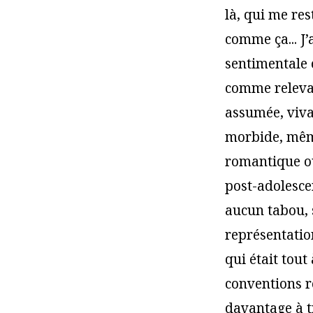
là, qui me r
comme ça... J’
sentimentale 
comme relevan
assumée, viva
morbide, même
romantique ou
post-adolescen
aucun tabou, s
représentation
qui était tou
conventions r
davantage à tr