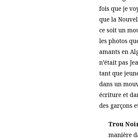
fois que je v
que la Nouvel
ce soit un mou
les photos que
amants en Algé
n’était pas Je
tant que jeun
dans un mouve
écriture et da
des garçons et
Trou Noir
manière d