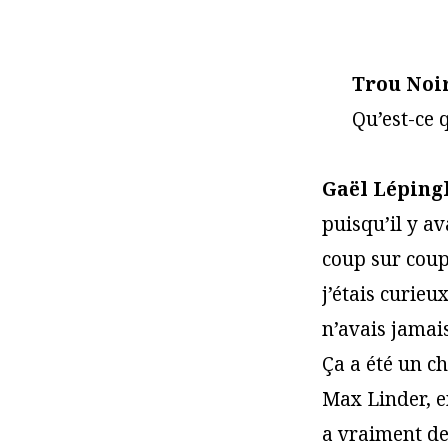
Trou Noir
Qu’est-ce 
Gaël Lépingl
puisqu’il y av
coup sur cou
j’étais curieu
n’avais jamais
Ça a été un c
Max Linder, e
a vraiment de