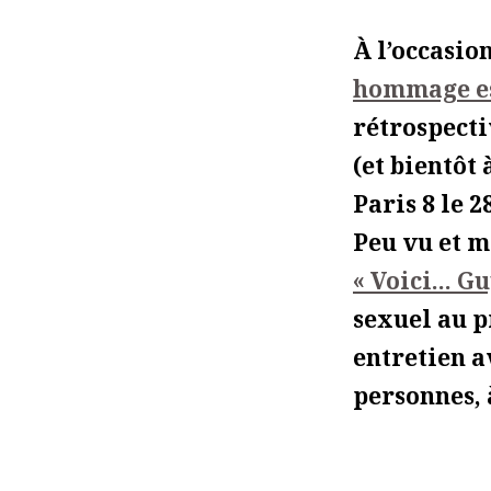
À l’occasio
hommage est
rétrospecti
(et bientôt 
Paris 8 le 2
Peu vu et m
« Voici... G
sexuel au p
entretien a
personnes, 