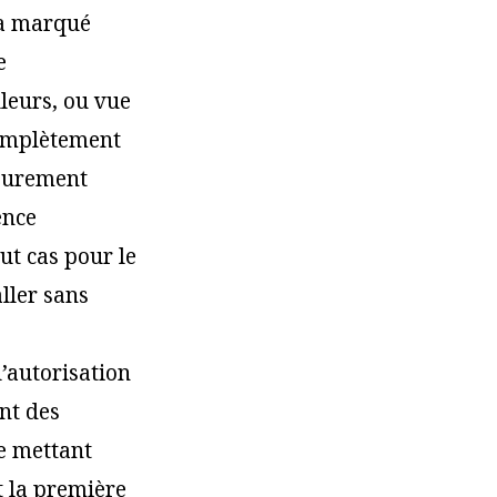
’a marqué
e
leurs, ou vue
complètement
 purement
ence
ut cas pour le
aller sans
l’autorisation
nt des
me mettant
t la première