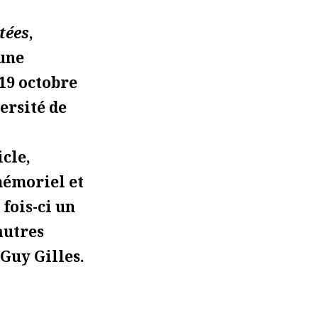
tées
,
une
19 octobre
versité de
cle,
 mémoriel et
fois-ci un
autres
Guy Gilles.