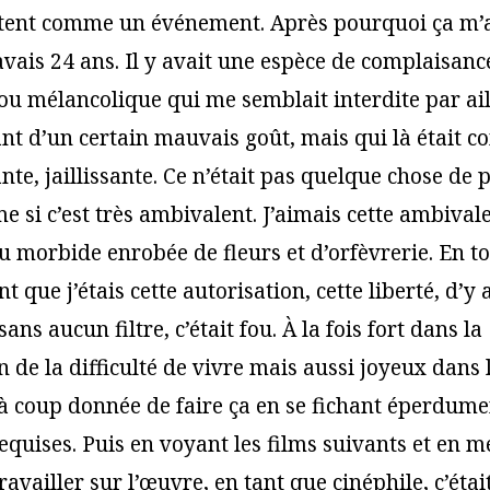
estent comme un événement. Après pourquoi ça m
avais 24 ans. Il y avait une espèce de complaisanc
ou mélancolique qui me semblait interdite par ail
t d’un certain mauvais goût, mais qui là était 
nte, jaillissante. Ce n’était pas quelque chose de
 si c’est très ambivalent. J’aimais cette ambival
 morbide enrobée de fleurs et d’orfèvrerie. En to
t que j’étais cette autorisation, cette liberté, d’y 
ans aucun filtre, c’était fou. À la fois fort dans la
 de la difficulté de vivre mais aussi joyeux dans 
t à coup donnée de faire ça en se fichant éperdume
equises. Puis en voyant les films suivants et en 
availler sur l’œuvre, en tant que cinéphile, c’étai