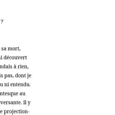
 ?
 sa mort,
ai découvert
endais à rien,
is pas, dont je
lu ni entendu.
antesque au
ersante. Il y
e projection-