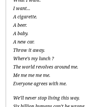
What I want.
I want...
A cigarette.
A beer.
A baby.
A new car.
Throw it away.
Where’s my lunch ?
The world revolves around me.
Me me me me me.
Everyone agrees with me.
We’ll never stop living this way.
Six billion humans can’t be wrong.