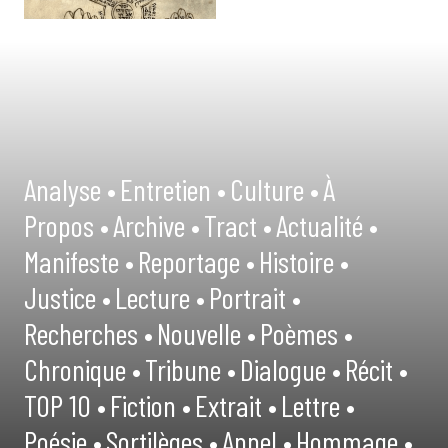
Analyse •
Entretien •
Culture •
À
Propos •
Archive •
Tract •
Actualité •
Manifeste •
Reportage •
Histoire •
Justice •
Lecture •
Portrait •
Recherches •
Nouvelle •
Poèmes •
Chronique •
Tribune •
Dialogue •
Récit •
TOP 10 •
Fiction •
Extrait •
Lettre •
Poésie •
Sortilèges •
Appel •
Hommage •