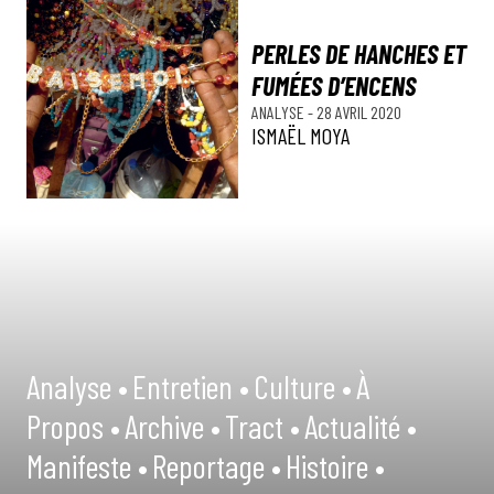
PERLES DE HANCHES ET
FUMÉES D’ENCENS
ANALYSE
-
28 AVRIL 2020
ISMAËL MOYA
Analyse •
Entretien •
Culture •
À
Propos •
Archive •
Tract •
Actualité •
Manifeste •
Reportage •
Histoire •