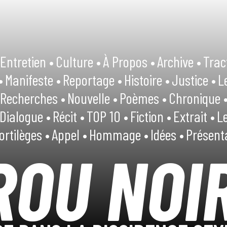
Entretien •
Culture •
À Propos •
Archive •
Trac
•
Manifeste •
Reportage •
Histoire •
Justice •
L
Recherches •
Nouvelle •
Poèmes •
Chronique 
Dialogue •
Récit •
TOP 10 •
Fiction •
Extrait •
Le
ortilèges •
Appel •
Hommage •
Idées •
Présent
ROU NOI