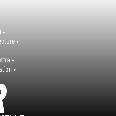
t •
ecture •
•
ttre •
ation •
R