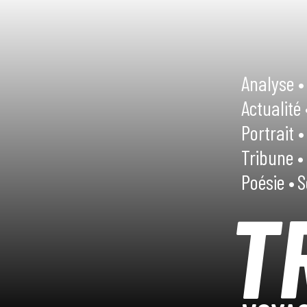
Analyse •
Actualité 
Portrait •
Tribune •
Poésie •
S
T