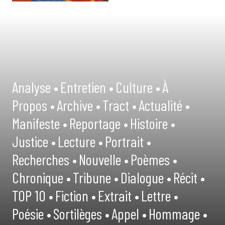
Analyse •
Entretien •
Culture •
À
Propos •
Archive •
Tract •
Actualité •
Manifeste •
Reportage •
Histoire •
Justice •
Lecture •
Portrait •
Recherches •
Nouvelle •
Poèmes •
Chronique •
Tribune •
Dialogue •
Récit •
TOP 10 •
Fiction •
Extrait •
Lettre •
Poésie •
Sortilèges •
Appel •
Hommage •