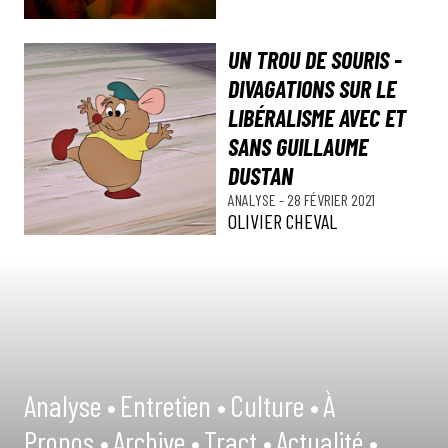
UN TROU DE SOURIS -
DIVAGATIONS SUR LE
LIBÉRALISME AVEC ET
SANS GUILLAUME
DUSTAN
ANALYSE
-
28 FÉVRIER 2021
OLIVIER CHEVAL
Analyse •
Entretien •
Culture •
À
Propos •
Archive •
Tract •
Actualité •