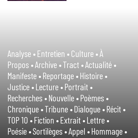
Analyse •
Entretien •
Culture •
À
Propos •
Archive •
Tract •
Actualité •
Manifeste •
Reportage •
Histoire •
Justice •
Lecture •
Portrait •
Recherches •
Nouvelle •
Poèmes •
Chronique •
Tribune •
Dialogue •
Récit •
TOP 10 •
Fiction •
Extrait •
Lettre •
Poésie •
Sortilèges •
Appel •
Hommage •