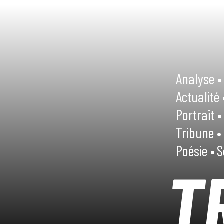
Analyse •
Actualité 
Portrait •
Tribune •
Poésie •
S
T