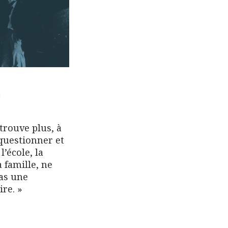
0
trouve plus, à
questionner et
l’école, la
a famille, ne
pas une
ire. »