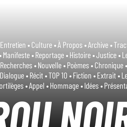
Entretien •
Culture •
À Propos •
Archive •
Trac
•
Manifeste •
Reportage •
Histoire •
Justice •
L
Recherches •
Nouvelle •
Poèmes •
Chronique 
Dialogue •
Récit •
TOP 10 •
Fiction •
Extrait •
Le
ortilèges •
Appel •
Hommage •
Idées •
Présent
ROU NOI