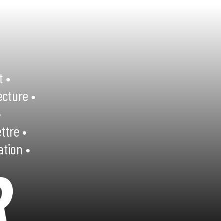
t •
ecture •
•
ttre •
ation •
R